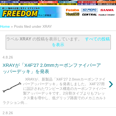
Home
»
Posts filed under XRAY
ラベル
XRAY
の投稿を表示しています。
すべての投稿
を表示
4.8.26
XRAYが「X4F'27 2.0mmカーボンファイバーア
ッパーデッキ」を発表
›
XRAYが、新製品「X4F'27 2.0mmカーボンファイ
バーアッパーデッキ」を発表しました。 X4F'27用
に設計されたワンピース構造のカーボンファイバー
製アッパーデッキです。2分割タイプよりもフレッ
クス量を増やし、低グリップ路面でのメカニカルト
ラクション向...
2.8.26