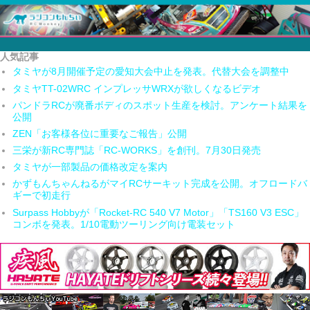
人気記事
タミヤが8月開催予定の愛知大会中止を発表。代替大会を調整中
タミヤTT-02WRC インプレッサWRXが欲しくなるビデオ
パンドラRCが廃番ボディのスポット生産を検討。アンケート結果を
公開
ZEN「お客様各位に重要なご報告」公開
三栄が新RC専門誌「RC-WORKS」を創刊。7月30日発売
タミヤが一部製品の価格改定を案内
かずもんちゃんねるがマイRCサーキット完成を公開。オフロードバ
ギーで初走行
Surpass Hobbyが「Rocket-RC 540 V7 Motor」「TS160 V3 ESC」
コンボを発表。1/10電動ツーリング向け電装セット