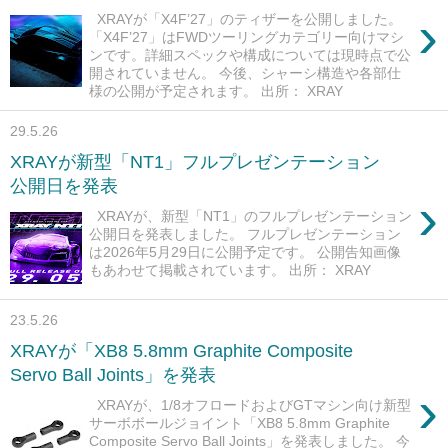
›
XRAYが「X4F’27」のティザーを公開しました。
「X4F’27」はFWDツーリングカテゴリー向けマシ
ンです。詳細スペックや構成については現時点で公
開されていません。 今後、シャーシ構造や各部仕
様の公開が予定されます。 出所： XRAY
29.5.26
XRAYが新型「NT1」フルプレゼンテーション
公開日を発表
›
XRAYが、新型「NT1」のフルプレゼンテーション
公開日を発表しました。 フルプレゼンテーション
は2026年5月29日に公開予定です。 公開告知画像
もあわせて掲載されています。 出所： XRAY
23.5.26
XRAYが「XB8 5.8mm Graphite Composite
Servo Ball Joints」を発表
›
XRAYが、1/8オフロードおよびGTマシン向け新型
サーボボールジョイント「XB8 5.8mm Graphite
Composite Servo Ball Joints」を発表しました。 今