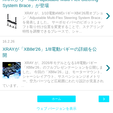
System Brace」が登場
›
XRAY が、1/10電動4WDバギーXB4‘26用オプショ
ン「Adjustable Multi-Flex Steering System Brace」
を発表しました。 サーボセイバーのピボットシャ
フト取り付け位置を変更することで、ステアリング
特性を調整できるブレースで、シャ...
16.2.26
XRAYが「XB8e'26」1/8電動バギーの詳細を公
開
›
XRAY が、2026年モデルとなる1/8電動バギー
「XB8e'26」のフルプレゼンテーションを公開しま
した。 今回の「XB8e'26」は、モーターマウント、
シャーシレイアウト、サスペンションジオメトリ
ー、空力パーツなど広範囲にわたり設計が見直され
ています。 ...
›
ホーム
ウェブ バージョンを表示