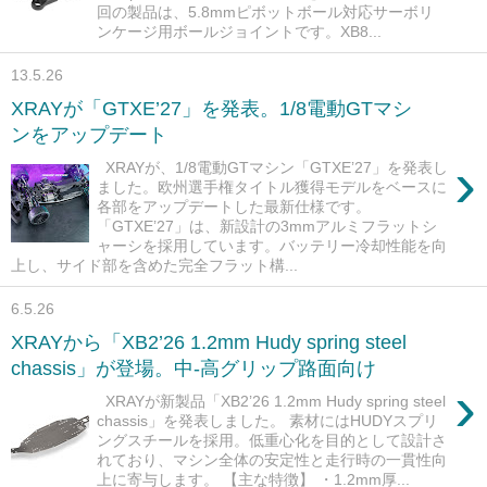
回の製品は、5.8mmピボットボール対応サーボリ
ンケージ用ボールジョイントです。XB8...
13.5.26
XRAYが「GTXE’27」を発表。1/8電動GTマシ
ンをアップデート
›
XRAYが、1/8電動GTマシン「GTXE’27」を発表し
ました。欧州選手権タイトル獲得モデルをベースに
各部をアップデートした最新仕様です。
「GTXE’27」は、新設計の3mmアルミフラットシ
ャーシを採用しています。バッテリー冷却性能を向
上し、サイド部を含めた完全フラット構...
6.5.26
XRAYから「XB2’26 1.2mm Hudy spring steel
chassis」が登場。中-高グリップ路面向け
›
XRAYが新製品「XB2’26 1.2mm Hudy spring steel
chassis」を発表しました。 素材にはHUDYスプリ
ングスチールを採用。低重心化を目的として設計さ
れており、マシン全体の安定性と走行時の一貫性向
上に寄与します。 【主な特徴】 ・1.2mm厚...