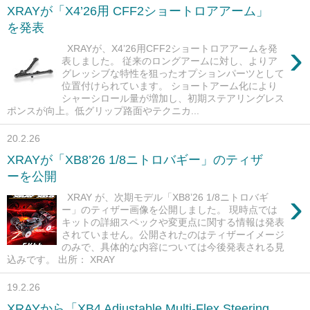
XRAYが「X4’26用 CFF2ショートロアアーム」
を発表
›
XRAYが、X4’26用CFF2ショートロアアームを発
表しました。 従来のロングアームに対し、よりア
グレッシブな特性を狙ったオプションパーツとして
位置付けられています。 ショートアーム化により
シャーシロール量が増加し、初期ステアリングレス
ポンスが向上。低グリップ路面やテクニカ...
20.2.26
XRAYが「XB8’26 1/8ニトロバギー」のティザ
ーを公開
›
XRAY が、次期モデル「XB8’26 1/8ニトロバギ
ー」のティザー画像を公開しました。 現時点では
キットの詳細スペックや変更点に関する情報は発表
されていません。公開されたのはティザーイメージ
のみで、具体的な内容については今後発表される見
込みです。 出所： XRAY
19.2.26
XRAYから「XB4 Adjustable Multi-Flex Steering