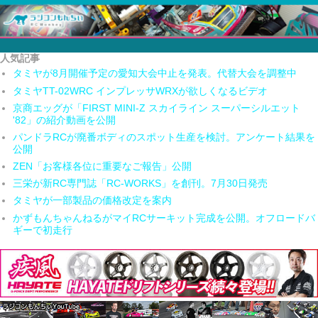
人気記事
タミヤが8月開催予定の愛知大会中止を発表。代替大会を調整中
タミヤTT-02WRC インプレッサWRXが欲しくなるビデオ
京商エッグが「FIRST MINI-Z スカイライン スーパーシルエット
'82」の紹介動画を公開
パンドラRCが廃番ボディのスポット生産を検討。アンケート結果を
公開
ZEN「お客様各位に重要なご報告」公開
三栄が新RC専門誌「RC-WORKS」を創刊。7月30日発売
タミヤが一部製品の価格改定を案内
かずもんちゃんねるがマイRCサーキット完成を公開。オフロードバ
ギーで初走行