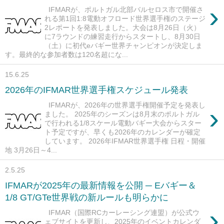
›
IFMARが、ポルトガル北部バルセロス市で開催さ
れる第1回1:8電動オフロード世界選手権のステージ
2レポートを発表しました。大会は8月26日（火）
に7ラウンドの練習走行からスタートし、8月30日
（土）に初代eバギー世界チャンピオンが決定しま
す。最終的な参加者数は120名超にな...
15.6.25
2026年のIFMAR世界選手権スケジュール発表
IFMARが、2026年の世界選手権開催予定を発表し
›
ました。 2025年のシーズンは8月末のポルトガル
で行われる1/8スケール電動バギー大会からスター
ト予定ですが、早くも2026年のカレンダーが確定
しています。 2026年IFMAR世界選手権 日程・開催
地 3月26日～4...
2.5.25
IFMARが2025年の最新情報を公開 ─ Eバギー＆
1/8 GT/GTe世界戦の新ルールも明らかに
›
IFMAR（国際RCカーレーシング連盟）が公式ウ
ェブサイトを更新し、2025年のイベントカレンダ