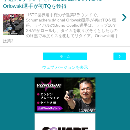
Orlowski選手が初TQを獲得
›
ISTC世界選手権の予選第3ラウンドで、
SchumacherのMichal Orlowski選手が初のTQを獲
得。ライバルのBruno Coelho選手は、ラップ10で
XRAYがロールし、タイムを取り戻そうとしたもの
の終盤で再度ミスを犯してリタイア。Orlowski選手
は第2...
›
ホーム
ウェブ バージョンを表示