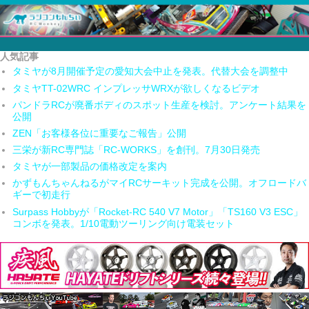
人気記事
タミヤが8月開催予定の愛知大会中止を発表。代替大会を調整中
タミヤTT-02WRC インプレッサWRXが欲しくなるビデオ
パンドラRCが廃番ボディのスポット生産を検討。アンケート結果を
公開
ZEN「お客様各位に重要なご報告」公開
三栄が新RC専門誌「RC-WORKS」を創刊。7月30日発売
タミヤが一部製品の価格改定を案内
かずもんちゃんねるがマイRCサーキット完成を公開。オフロードバ
ギーで初走行
Surpass Hobbyが「Rocket-RC 540 V7 Motor」「TS160 V3 ESC」
コンボを発表。1/10電動ツーリング向け電装セット