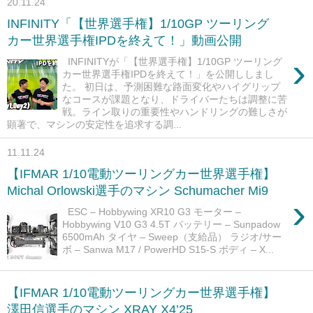
20.11.24
INFINITY「【世界選手権】1/10GP ツーリング
カー世界選手権IPDを終えて！」動画公開
›
INFINITYが「【世界選手権】1/10GP ツーリング
カー世界選手権IPDを終えて！」を公開ししまし
た。 初日は、予測困難な路面変化やハイグリップ
なコースが課題となり、ドライバーたちは調整に苦
戦。ライン取りの重要性やハンドリングの難しさが
顕著で、マシンの安定性を追求する調...
11.11.24
【IFMAR 1/10電動ツーリングカー世界選手権】
Michal Orlowski選手のマシン Schumacher Mi9
›
ESC – Hobbywing XR10 G3 モーター –
Hobbywing V10 G3 4.5T バッテリー – Sunpadow
6500mAh タイヤ – Sweep（支給品） ラジオ/サー
ボ – Sanwa M17 / PowerHD S15-S ボディ – X...
【IFMAR 1/10電動ツーリングカー世界選手権】
澤田信選手のマシン XRAY X4’25