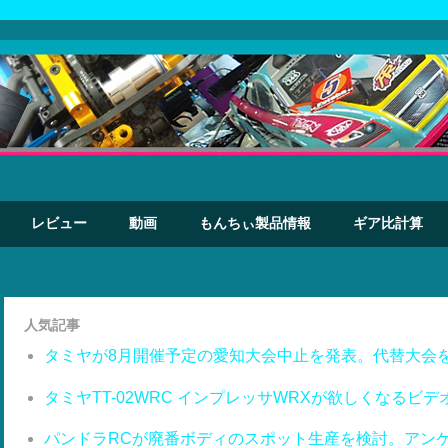
レビュー
動画
もんちぃ製品情報
ギア比計算
人気記事
タミヤが8月開催予定の愛知大会中止を発表。代替大会
タミヤTT-02WRC インプレッサWRXが欲しくなるビデ
パンドラRCが廃番ボディのスポット生産を検討。アン