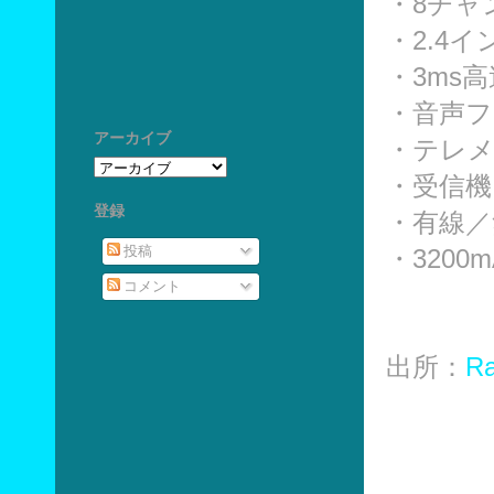
・8チャ
・2.4
・3ms
・音声フ
アーカイブ
・テレメ
・受信機
登録
・有線／
投稿
・3200
コメント
出所：
Ra