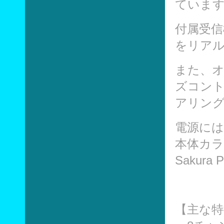
ていま
付属受信
をリア
また、
ズコン
アリン
電源には
本体カラーは
Sakur
【主な特