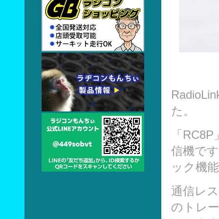
Radio
た。
「RC8
信機です
ック機
通信レス
のトレ