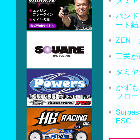
タミヤ
パンド
ート結
ZEN
三栄が
タミヤ
かずも
フロー
Surpa
ESC