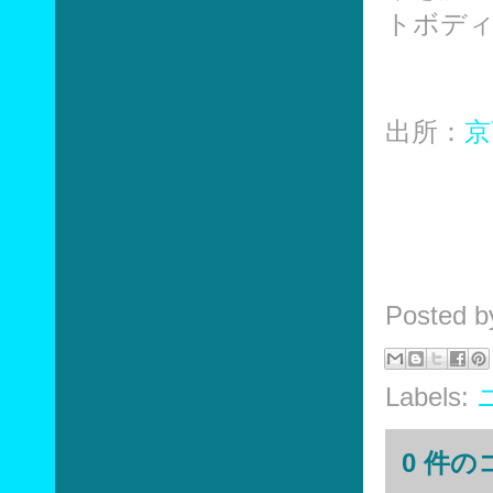
トボデ
出所：
京
Posted 
Labels:
0 件の