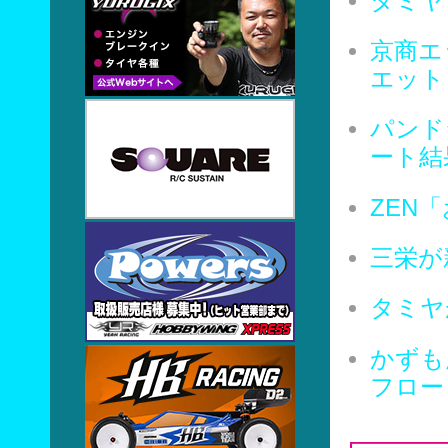
タミヤ
京商エッ
エット
パンド
ート結
ZEN
三栄が
タミヤ
かずも
フロー