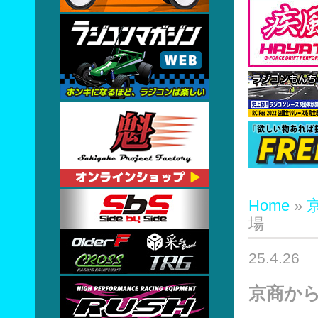
Home
»
場
25.4.26
京商から「