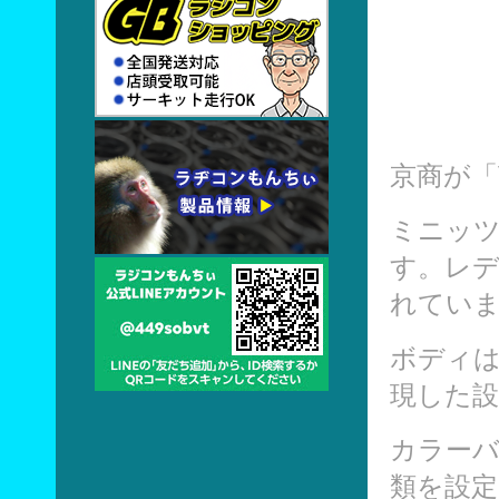
京商
が「
ミニッツ
す。レ
れてい
ボディは
現した設
カラーバ
類を設定