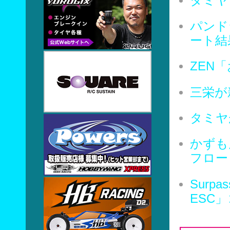
タミヤ
パンド
ート結
ZEN
三栄が
タミヤ
かずも
フロー
Surpa
ESC