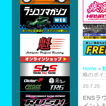
Home
»
略のポイ
20.7.25
ENSラ
イント