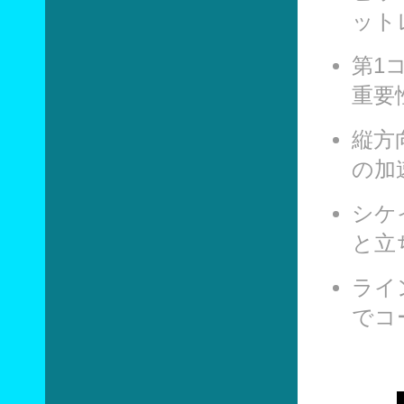
ット
第1
重要
縦方
の加
シケ
と立
ライ
でコ