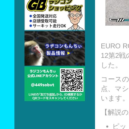
EURO 
12第2
した。
コース
点、マシ
います
【解説
ピッ