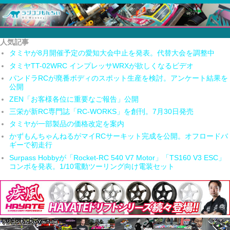
人気記事
タミヤが8月開催予定の愛知大会中止を発表。代替大会を調整中
タミヤTT-02WRC インプレッサWRXが欲しくなるビデオ
パンドラRCが廃番ボディのスポット生産を検討。アンケート結果を
公開
ZEN「お客様各位に重要なご報告」公開
三栄が新RC専門誌「RC-WORKS」を創刊。7月30日発売
タミヤが一部製品の価格改定を案内
かずもんちゃんねるがマイRCサーキット完成を公開。オフロードバ
ギーで初走行
Surpass Hobbyが「Rocket-RC 540 V7 Motor」「TS160 V3 ESC」
コンボを発表。1/10電動ツーリング向け電装セット