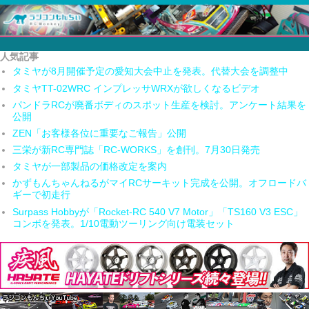
人気記事
タミヤが8月開催予定の愛知大会中止を発表。代替大会を調整中
タミヤTT-02WRC インプレッサWRXが欲しくなるビデオ
パンドラRCが廃番ボディのスポット生産を検討。アンケート結果を
公開
ZEN「お客様各位に重要なご報告」公開
三栄が新RC専門誌「RC-WORKS」を創刊。7月30日発売
タミヤが一部製品の価格改定を案内
かずもんちゃんねるがマイRCサーキット完成を公開。オフロードバ
ギーで初走行
Surpass Hobbyが「Rocket-RC 540 V7 Motor」「TS160 V3 ESC」
コンボを発表。1/10電動ツーリング向け電装セット