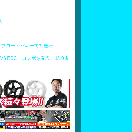
売
オフロードバギーで初走行
S160 V3 ESC」コンボを発表。1/10電