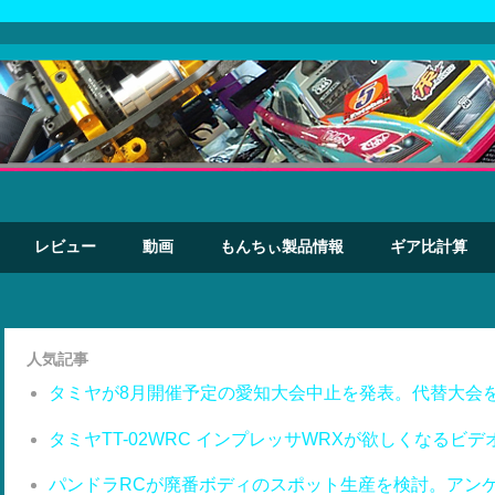
レビュー
動画
もんちぃ製品情報
ギア比計算
人気記事
タミヤが8月開催予定の愛知大会中止を発表。代替大会
タミヤTT-02WRC インプレッサWRXが欲しくなるビデ
パンドラRCが廃番ボディのスポット生産を検討。アン