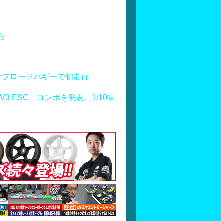
売
オフロードバギーで初走行
S160 V3 ESC」コンボを発表。1/10電