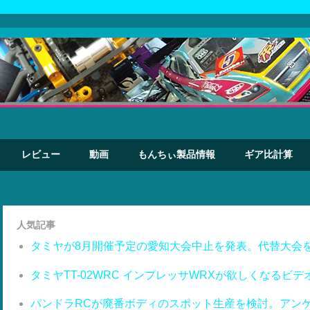
レビュー
動画
もんちぃ製品情報
ギア比計算
人気記事
タミヤが8月開催予定の愛知大会中止を発表。代替大会
タミヤTT-02WRC インプレッサWRXが欲しくなるビデ
パンドラRCが廃番ボディのスポット生産を検討。アン