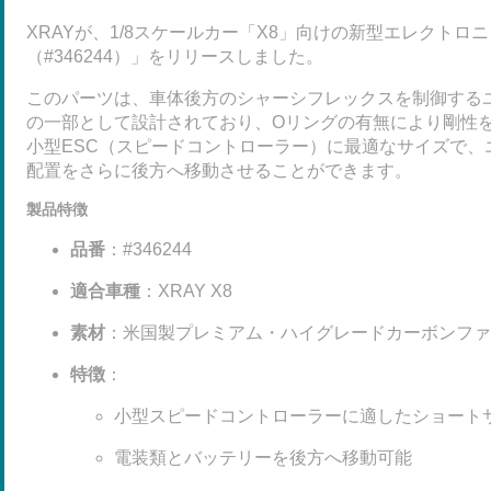
XRAYが、1/8スケールカー「X8」向けの新型エレクトロ
（#346244）
」をリリースしました。
このパーツは、車体後方の
シャーシフレックスを制御する
の一部として設計されており、
Oリングの有無により剛性
小型ESC（スピードコントローラー）に最適なサイズで、
配置をさらに後方へ移動させることができます。
製品特徴
品番
：#346244
適合車種
：XRAY X8
素材
：米国製プレミアム・ハイグレードカーボンファ
特徴
：
小型スピードコントローラーに適したショート
電装類とバッテリーを後方へ移動可能