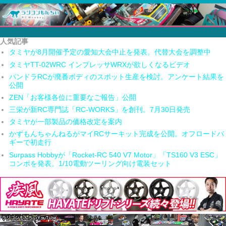
人気記事
タミヤが8月開催予定の愛知大会中止を発表。代替大会を調整中
タミヤTT-02WRC インプレッサWRXが欲しくなるビデオ
パンドラRCが廃番ボディのスポット生産を検討。アンケート結果を
公開
ZEN「お客様各位に重要なご報告」公開
三栄が新RC専門誌「RC-WORKS」を創刊。7月30日発売
タミヤが一部製品の価格改定を案内
かずもんちゃんねるがマイRCサーキット完成を公開。オフロードバ
ギーで初走行
Surpass Hobbyが「Rocket-RC 540 V7 Motor」「TS160 V3 ESC」
コンボを発表。1/10電動ツーリング向け電装セット