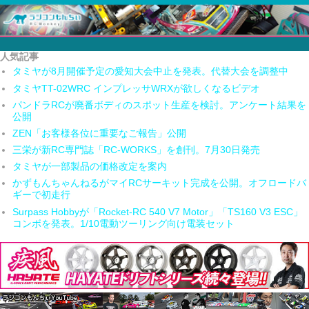
人気記事
タミヤが8月開催予定の愛知大会中止を発表。代替大会を調整中
タミヤTT-02WRC インプレッサWRXが欲しくなるビデオ
パンドラRCが廃番ボディのスポット生産を検討。アンケート結果を
公開
ZEN「お客様各位に重要なご報告」公開
三栄が新RC専門誌「RC-WORKS」を創刊。7月30日発売
タミヤが一部製品の価格改定を案内
かずもんちゃんねるがマイRCサーキット完成を公開。オフロードバ
ギーで初走行
Surpass Hobbyが「Rocket-RC 540 V7 Motor」「TS160 V3 ESC」
コンボを発表。1/10電動ツーリング向け電装セット