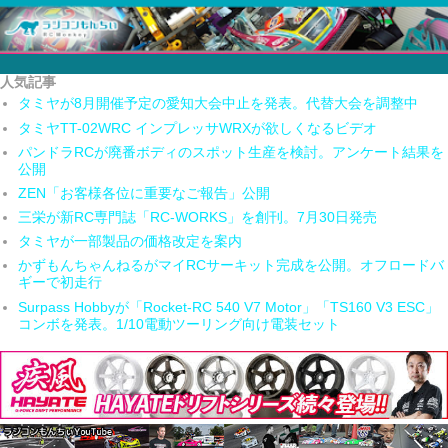
人気記事
タミヤが8月開催予定の愛知大会中止を発表。代替大会を調整中
タミヤTT-02WRC インプレッサWRXが欲しくなるビデオ
パンドラRCが廃番ボディのスポット生産を検討。アンケート結果を
公開
ZEN「お客様各位に重要なご報告」公開
三栄が新RC専門誌「RC-WORKS」を創刊。7月30日発売
タミヤが一部製品の価格改定を案内
かずもんちゃんねるがマイRCサーキット完成を公開。オフロードバ
ギーで初走行
Surpass Hobbyが「Rocket-RC 540 V7 Motor」「TS160 V3 ESC」
コンボを発表。1/10電動ツーリング向け電装セット