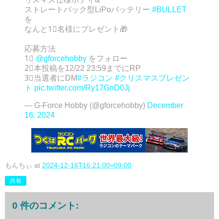
ストレートパック型LiPoバッテリー
#BULLET
を
なんと1⃣名様にプレゼント🎁
応募方法
1⃣
@gforcehobby
をフォロー
2⃣本投稿を12/22 23:59までにRP
3⃣当選者にDM
#ラジコン
#クリスマスプレゼン
ト
pic.twitter.com/Ry17GnD0Jj
— G-Force Hobby (@gforcehobby)
December
16, 2024
もんちぃ
at
2024-12-16T16:21:00+09:00
共有
0 件のコメント: