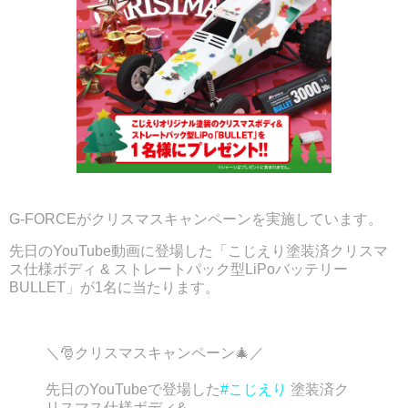
G-FORCEがクリスマスキャンペーンを実施しています。
先日のYouTube動画に登場した「こじえり塗装済クリスマ
ス仕様ボディ & ストレートパック型LiPoバッテリー
BULLET」が1名に当たります。
＼🎅クリスマスキャンペーン🎄／
先日のYouTubeで登場した
#こじえり
塗装済ク
リスマス仕様ボディ&