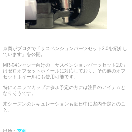
京商がブログで「サスペンションパーツセット2.0を紹介し
ています」を公開。
MR-04シャシー向けの「サスペンションパーツセット2.0」
はゼロオフセットホイールに対応しており、その他のオフ
セットホイールにも使用可能です。
特にミニッツカップに参加予定の方には注目のアイテムと
なりそうです。
来シーズンのレギュレーションも近日中に案内予定とのこ
と。
出所：
京商