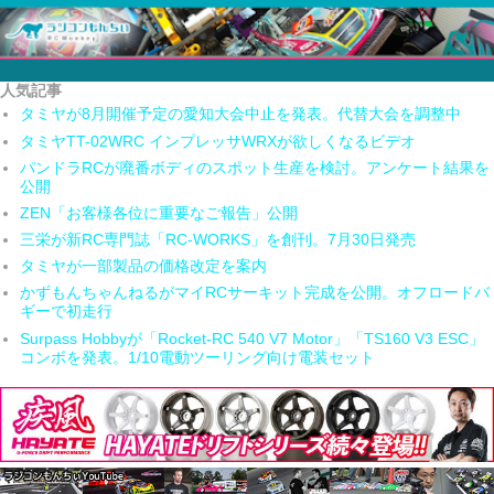
人気記事
タミヤが8月開催予定の愛知大会中止を発表。代替大会を調整中
タミヤTT-02WRC インプレッサWRXが欲しくなるビデオ
パンドラRCが廃番ボディのスポット生産を検討。アンケート結果を
公開
ZEN「お客様各位に重要なご報告」公開
三栄が新RC専門誌「RC-WORKS」を創刊。7月30日発売
タミヤが一部製品の価格改定を案内
かずもんちゃんねるがマイRCサーキット完成を公開。オフロードバ
ギーで初走行
Surpass Hobbyが「Rocket-RC 540 V7 Motor」「TS160 V3 ESC」
コンボを発表。1/10電動ツーリング向け電装セット