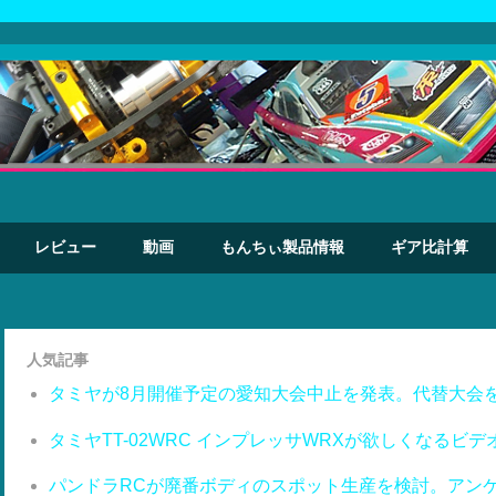
レビュー
動画
もんちぃ製品情報
ギア比計算
人気記事
タミヤが8月開催予定の愛知大会中止を発表。代替大会
タミヤTT-02WRC インプレッサWRXが欲しくなるビデ
パンドラRCが廃番ボディのスポット生産を検討。アン