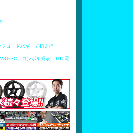
売
オフロードバギーで初走行
S160 V3 ESC」コンボを発表。1/10電