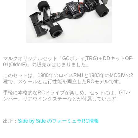
マルクオリジナルセット「GCボディ(TRG)＋DDキットOF-
01(OlderF)」の販売がはじまりました。
このセットは、1980年のロイスRM1と1983年のMCSⅣの2
種で、スケールと走行性能を両立したRCモデルです。
手軽に本格的なRCドライブが楽しめ、セットには、GTバ
ンパー、リアウイングステーなどが付属しています。
出所：
Side by Side のフォーミュラRC情報