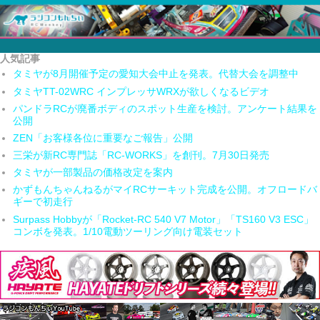
人気記事
タミヤが8月開催予定の愛知大会中止を発表。代替大会を調整中
タミヤTT-02WRC インプレッサWRXが欲しくなるビデオ
パンドラRCが廃番ボディのスポット生産を検討。アンケート結果を
公開
ZEN「お客様各位に重要なご報告」公開
三栄が新RC専門誌「RC-WORKS」を創刊。7月30日発売
タミヤが一部製品の価格改定を案内
かずもんちゃんねるがマイRCサーキット完成を公開。オフロードバ
ギーで初走行
Surpass Hobbyが「Rocket-RC 540 V7 Motor」「TS160 V3 ESC」
コンボを発表。1/10電動ツーリング向け電装セット