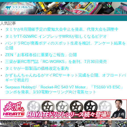
人気記事
タミヤが8月開催予定の愛知大会中止を発表。代替大会を調整中
タミヤTT-02WRC インプレッサWRXが欲しくなるビデオ
パンドラRCが廃番ボディのスポット生産を検討。アンケート結果を
公開
ZEN「お客様各位に重要なご報告」公開
三栄が新RC専門誌「RC-WORKS」を創刊。7月30日発売
タミヤが一部製品の価格改定を案内
かずもんちゃんねるがマイRCサーキット完成を公開。オフロードバ
ギーで初走行
Surpass Hobbyが「Rocket-RC 540 V7 Motor」「TS160 V3 ESC」
コンボを発表。1/10電動ツーリング向け電装セット