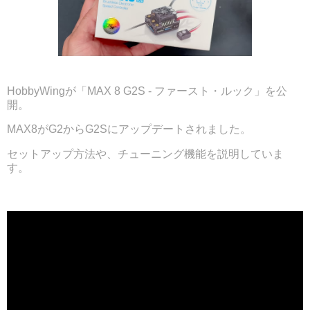
HobbyWingが「MAX 8 G2S - ファースト・ルック」を公
開。
MAX8がG2からG2Sにアップデートされました。
セットアップ方法や、チューニング機能を説明していま
す。