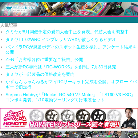
人気記事
タミヤが8月開催予定の愛知大会中止を発表。代替大会を調整中
タミヤTT-02WRC インプレッサWRXが欲しくなるビデオ
パンドラRCが廃番ボディのスポット生産を検討。アンケート結果を
公開
ZEN「お客様各位に重要なご報告」公開
三栄が新RC専門誌「RC-WORKS」を創刊。7月30日発売
タミヤが一部製品の価格改定を案内
かずもんちゃんねるがマイRCサーキット完成を公開。オフロードバ
ギーで初走行
Surpass Hobbyが「Rocket-RC 540 V7 Motor」「TS160 V3 ESC」
コンボを発表。1/10電動ツーリング向け電装セット