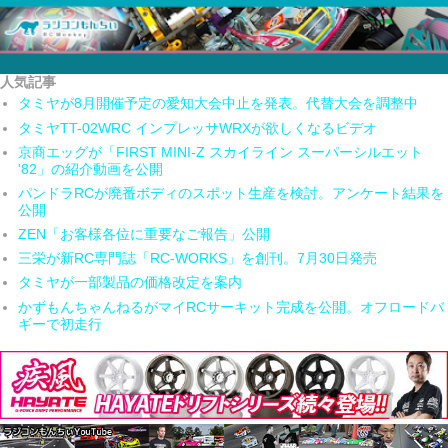
人気記事
タミヤが8月開催予定の愛知大会中止を発表。代替大会を調整中
タミヤTT-02WRC インプレッサWRXが欲しくなるビデオ
京商エッグが「FIRST MINI-Z スカイライン スーパーシルエット
'82」の紹介動画を公開
パンドラRCが廃番ボディのスポット生産を検討。アンケート結果を
公開
ZEN「お客様各位に重要なご報告」公開
三栄が新RC専門誌「RC-WORKS」を創刊。7月30日発売
タミヤが一部製品の価格改定を案内
かずもんちゃんねるがマイRCサーキット完成を公開。オフロードバ
ギーで初走行