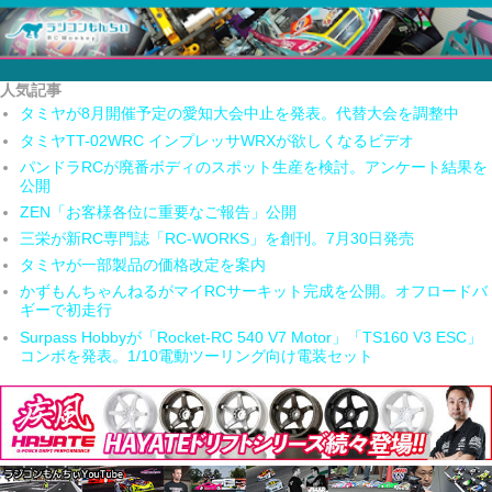
人気記事
タミヤが8月開催予定の愛知大会中止を発表。代替大会を調整中
タミヤTT-02WRC インプレッサWRXが欲しくなるビデオ
パンドラRCが廃番ボディのスポット生産を検討。アンケート結果を
公開
ZEN「お客様各位に重要なご報告」公開
三栄が新RC専門誌「RC-WORKS」を創刊。7月30日発売
タミヤが一部製品の価格改定を案内
かずもんちゃんねるがマイRCサーキット完成を公開。オフロードバ
ギーで初走行
Surpass Hobbyが「Rocket-RC 540 V7 Motor」「TS160 V3 ESC」
コンボを発表。1/10電動ツーリング向け電装セット