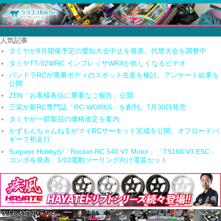
人気記事
タミヤが8月開催予定の愛知大会中止を発表。代替大会を調整中
タミヤTT-02WRC インプレッサWRXが欲しくなるビデオ
パンドラRCが廃番ボディのスポット生産を検討。アンケート結果を
公開
ZEN「お客様各位に重要なご報告」公開
三栄が新RC専門誌「RC-WORKS」を創刊。7月30日発売
タミヤが一部製品の価格改定を案内
かずもんちゃんねるがマイRCサーキット完成を公開。オフロードバ
ギーで初走行
Surpass Hobbyが「Rocket-RC 540 V7 Motor」「TS160 V3 ESC」
コンボを発表。1/10電動ツーリング向け電装セット