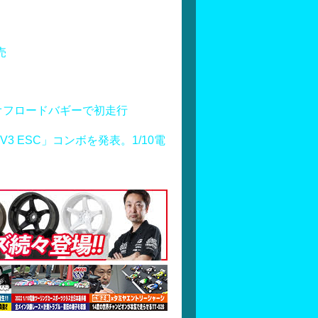
売
オフロードバギーで初走行
S160 V3 ESC」コンボを発表。1/10電