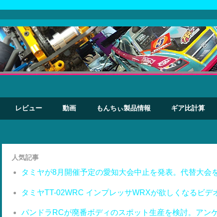
レビュー
動画
もんちぃ製品情報
ギア比計算
人気記事
タミヤが8月開催予定の愛知大会中止を発表。代替大会
タミヤTT-02WRC インプレッサWRXが欲しくなるビデ
パンドラRCが廃番ボディのスポット生産を検討。アン