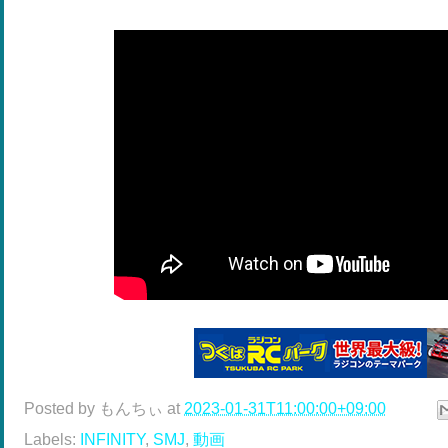
Posted by
もんちぃ
at
2023-01-31T11:00:00+09:00
Labels:
INFINITY
,
SMJ
,
動画