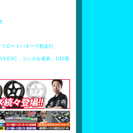
売
オフロードバギーで初走行
S160 V3 ESC」コンボを発表。1/10電