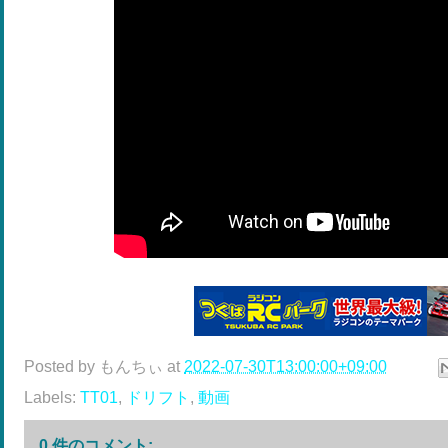
Posted by
もんちぃ
at
2022-07-30T13:00:00+09:00
Labels:
TT01
,
ドリフト
,
動画
0 件のコメント: