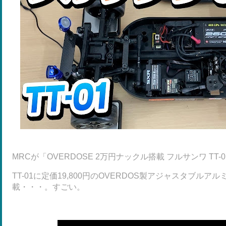
MRCが「OVERDOSE 2万円ナックル搭載 フルサンワ TT
TT-01に定価19,800円のOVERDOS製アジャスタブルアル
載・・・。すごい。