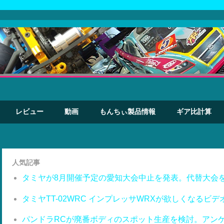
レビュー
動画
もんちぃ製品情報
ギア比計算
人気記事
タミヤが8月開催予定の愛知大会中止を発表。代替大会
タミヤTT-02WRC インプレッサWRXが欲しくなるビデ
パンドラRCが廃番ボディのスポット生産を検討。アン