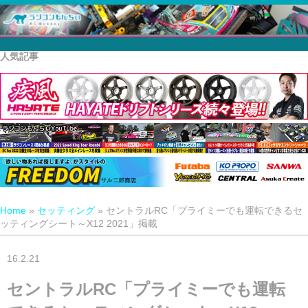
人気記事
Home
»
セッティング
»
セントラルRC「プライミーでも運転できるセ
ッティングシート～X12 2021」掲載
16.2.21
セントラルRC「プライミーでも運転