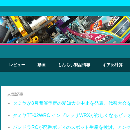
レビュー
動画
もんちぃ製品情報
ギア比計算
人気記事
タミヤが8月開催予定の愛知大会中止を発表。代替大会
タミヤTT-02WRC インプレッサWRXが欲しくなるビデ
パンドラRCが廃番ボディのスポット生産を検討。アン