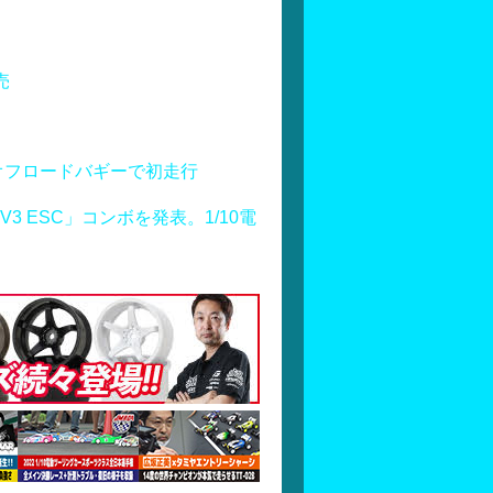
売
オフロードバギーで初走行
S160 V3 ESC」コンボを発表。1/10電