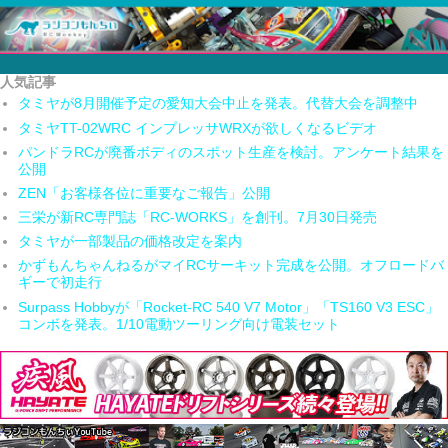
人気記事
タミヤが8月開催予定の愛知大会中止を発表。代替大会を調整中
タミヤTT-02WRC インプレッサWRXが欲しくなるビデオ
パンドラRCが廃番ボディのスポット生産を検討。アンケート結果を
公開
ZEN「お客様各位に重要なご報告」公開
三栄が新RC専門誌「RC-WORKS」を創刊。7月30日発売
タミヤが一部製品の価格改定を案内
かずもんちゃんねるがマイRCサーキット完成を公開。オフロードバ
ギーで初走行
Surpass Hobbyが「Rocket-RC 540 V7 Motor」「TS160 V3 ESC」
コンボを発表。1/10電動ツーリング向け電装セット