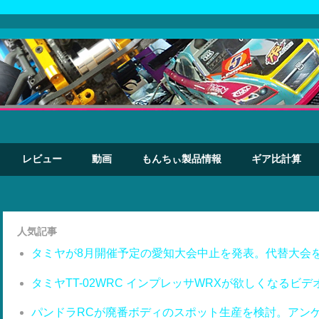
レビュー
動画
もんちぃ製品情報
ギア比計算
人気記事
タミヤが8月開催予定の愛知大会中止を発表。代替大会
タミヤTT-02WRC インプレッサWRXが欲しくなるビデ
パンドラRCが廃番ボディのスポット生産を検討。アン