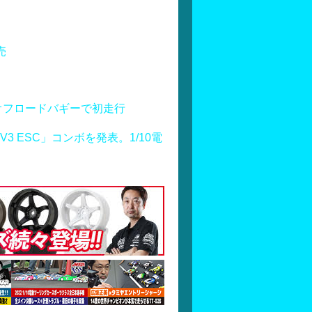
売
オフロードバギーで初走行
S160 V3 ESC」コンボを発表。1/10電