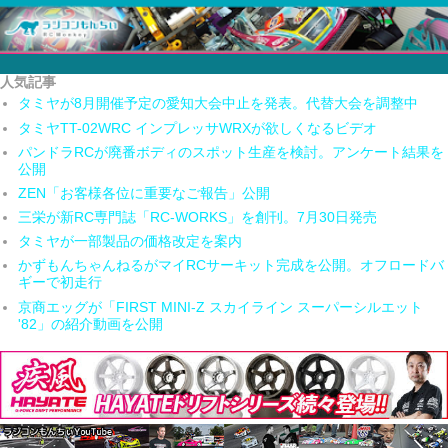
人気記事
タミヤが8月開催予定の愛知大会中止を発表。代替大会を調整中
タミヤTT-02WRC インプレッサWRXが欲しくなるビデオ
パンドラRCが廃番ボディのスポット生産を検討。アンケート結果を
公開
ZEN「お客様各位に重要なご報告」公開
三栄が新RC専門誌「RC-WORKS」を創刊。7月30日発売
タミヤが一部製品の価格改定を案内
かずもんちゃんねるがマイRCサーキット完成を公開。オフロードバ
ギーで初走行
京商エッグが「FIRST MINI-Z スカイライン スーパーシルエット
'82」の紹介動画を公開