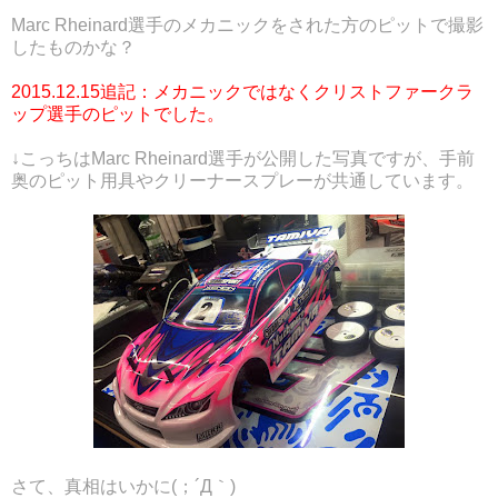
Marc Rheinard選手のメカニックをされた方のピットで撮影
したものかな？
2015.12.15追記：メカニックではなくクリストファークラ
ップ選手のピットでした。
↓こっちはMarc Rheinard選手が公開した写真ですが、手前
奥のピット用具やクリーナースプレーが共通しています。
さて、真相はいかに(；´Д｀)