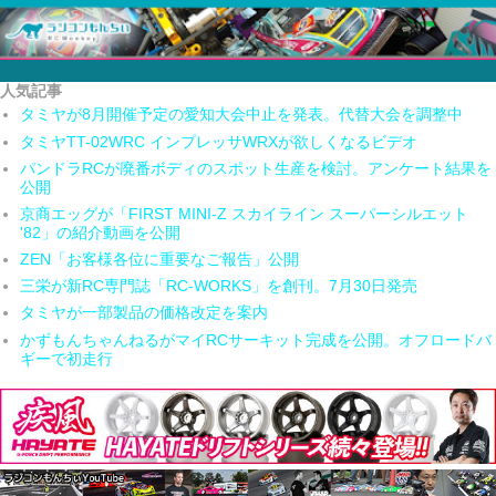
人気記事
タミヤが8月開催予定の愛知大会中止を発表。代替大会を調整中
タミヤTT-02WRC インプレッサWRXが欲しくなるビデオ
パンドラRCが廃番ボディのスポット生産を検討。アンケート結果を
公開
京商エッグが「FIRST MINI-Z スカイライン スーパーシルエット
'82」の紹介動画を公開
ZEN「お客様各位に重要なご報告」公開
三栄が新RC専門誌「RC-WORKS」を創刊。7月30日発売
タミヤが一部製品の価格改定を案内
かずもんちゃんねるがマイRCサーキット完成を公開。オフロードバ
ギーで初走行