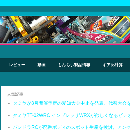
レビュー
動画
もんちぃ製品情報
ギア比計算
人気記事
タミヤが8月開催予定の愛知大会中止を発表。代替大会
タミヤTT-02WRC インプレッサWRXが欲しくなるビデ
パンドラRCが廃番ボディのスポット生産を検討。アン