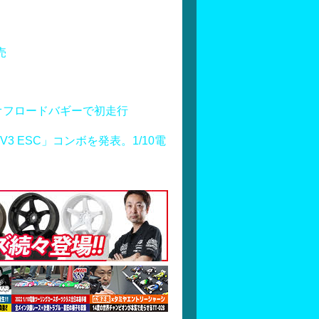
売
オフロードバギーで初走行
S160 V3 ESC」コンボを発表。1/10電