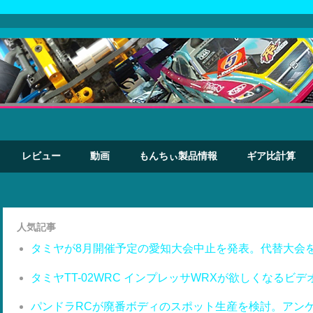
レビュー
動画
もんちぃ製品情報
ギア比計算
人気記事
タミヤが8月開催予定の愛知大会中止を発表。代替大会
タミヤTT-02WRC インプレッサWRXが欲しくなるビデ
パンドラRCが廃番ボディのスポット生産を検討。アン