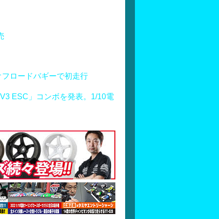
売
オフロードバギーで初走行
S160 V3 ESC」コンボを発表。1/10電