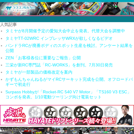
人気記事
タミヤが8月開催予定の愛知大会中止を発表。代替大会を調整中
タミヤTT-02WRC インプレッサWRXが欲しくなるビデオ
パンドラRCが廃番ボディのスポット生産を検討。アンケート結果を
公開
ZEN「お客様各位に重要なご報告」公開
三栄が新RC専門誌「RC-WORKS」を創刊。7月30日発売
タミヤが一部製品の価格改定を案内
かずもんちゃんねるがマイRCサーキット完成を公開。オフロードバ
ギーで初走行
Surpass Hobbyが「Rocket-RC 540 V7 Motor」「TS160 V3 ESC」
コンボを発表。1/10電動ツーリング向け電装セット