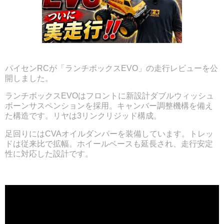
パイセンRCが「ランチボックスEVO」の走行レビューを公
開しました。
ランチボックスEVOはフロントに新設計ダブルウィッシュ
ボーンサスペンションを採用。キャンバー調整機構を備え
た構造です。リヤは3リンクリジッド構成。
足回りにはCVAオイルダンパーを装備しています。トレッ
ドは従来比で拡幅。ホイールベースも延長され、走行安定
性に対応した設計です。