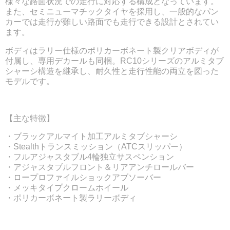
様々な路面状況での走行に対応する構成となっています。
また、セミニューマチックタイヤを採用し、一般的なパン
カーでは走行が難しい路面でも走行できる設計とされてい
ます。
ボディはラリー仕様のポリカーボネート製クリアボディが
付属し、専用デカールも同梱。RC10シリーズのアルミタブ
シャーシ構造を継承し、耐久性と走行性能の両立を図った
モデルです。
【主な特徴】
・ブラックアルマイト加工アルミタブシャーシ
・Stealthトランスミッション（ATCスリッパー）
・フルアジャスタブル4輪独立サスペンション
・アジャスタブルフロント＆リアアンチロールバー
・ロープロファイルショックアブソーバー
・メッキタイプクロームホイール
・ポリカーボネート製ラリーボディ