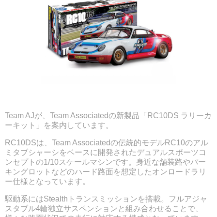
Team AJが、Team Associatedの新製品「RC10DS ラリーカ
ーキット」を案内しています。
RC10DSは、Team Associatedの伝統的モデルRC10のアル
ミタブシャーシをベースに開発されたデュアルスポーツコ
ンセプトの1/10スケールマシンです。身近な舗装路やパー
キングロットなどのハード路面を想定したオンロードラリ
ー仕様となっています。
駆動系にはStealthトランスミッションを搭載。フルアジャ
スタブル4輪独立サスペンションと組み合わせることで、