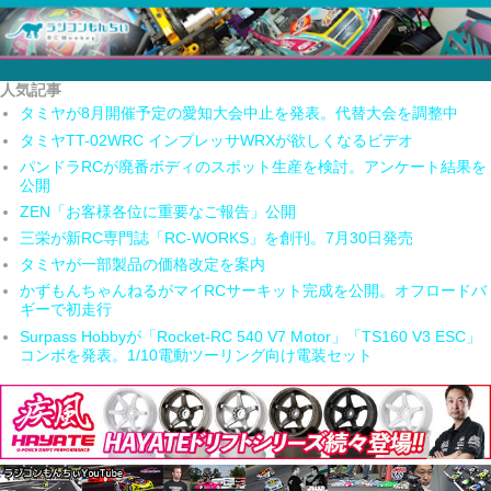
人気記事
タミヤが8月開催予定の愛知大会中止を発表。代替大会を調整中
タミヤTT-02WRC インプレッサWRXが欲しくなるビデオ
パンドラRCが廃番ボディのスポット生産を検討。アンケート結果を
公開
ZEN「お客様各位に重要なご報告」公開
三栄が新RC専門誌「RC-WORKS」を創刊。7月30日発売
タミヤが一部製品の価格改定を案内
かずもんちゃんねるがマイRCサーキット完成を公開。オフロードバ
ギーで初走行
Surpass Hobbyが「Rocket-RC 540 V7 Motor」「TS160 V3 ESC」
コンボを発表。1/10電動ツーリング向け電装セット