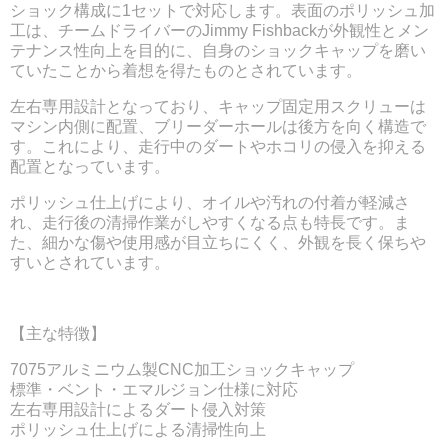
ショック構成に1セットで対応します。表面のポリッシュ加
工は、チームドライバーの
Jimmy Fishback
が外観性とメン
テナンス性向上を目的に、自身のショックキャップを磨い
ていたことから着想を得たものとされています。
左右専用設計となっており、キャップ固定用スクリューは
マシン内側に配置、ブリーダーホールは後方を向く構造で
す。これにより、走行中のダートやホコリの侵入を抑える
配置となっています。
ポリッシュ仕上げにより、オイルや汚れの付着が軽減さ
れ、走行後の清掃作業がしやすくなる点も特長です。ま
た、細かな傷や使用感が目立ちにくく、外観を長く保ちや
すいとされています。
【主な特徴】
7075アルミニウム製CNC加工ショックキャップ
標準・ベント・エマルジョン仕様に対応
左右専用設計によるダート侵入対策
ポリッシュ仕上げによる清掃性向上