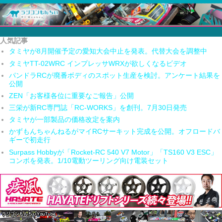
人気記事
タミヤが8月開催予定の愛知大会中止を発表。代替大会を調整中
タミヤTT-02WRC インプレッサWRXが欲しくなるビデオ
パンドラRCが廃番ボディのスポット生産を検討。アンケート結果を
公開
ZEN「お客様各位に重要なご報告」公開
三栄が新RC専門誌「RC-WORKS」を創刊。7月30日発売
タミヤが一部製品の価格改定を案内
かずもんちゃんねるがマイRCサーキット完成を公開。オフロードバ
ギーで初走行
Surpass Hobbyが「Rocket-RC 540 V7 Motor」「TS160 V3 ESC」
コンボを発表。1/10電動ツーリング向け電装セット