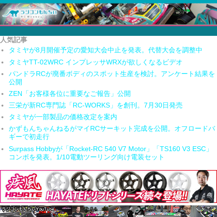
人気記事
タミヤが8月開催予定の愛知大会中止を発表。代替大会を調整中
タミヤTT-02WRC インプレッサWRXが欲しくなるビデオ
パンドラRCが廃番ボディのスポット生産を検討。アンケート結果を
公開
ZEN「お客様各位に重要なご報告」公開
三栄が新RC専門誌「RC-WORKS」を創刊。7月30日発売
タミヤが一部製品の価格改定を案内
かずもんちゃんねるがマイRCサーキット完成を公開。オフロードバ
ギーで初走行
Surpass Hobbyが「Rocket-RC 540 V7 Motor」「TS160 V3 ESC」
コンボを発表。1/10電動ツーリング向け電装セット