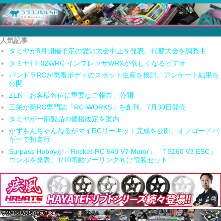
人気記事
タミヤが8月開催予定の愛知大会中止を発表。代替大会を調整中
タミヤTT-02WRC インプレッサWRXが欲しくなるビデオ
パンドラRCが廃番ボディのスポット生産を検討。アンケート結果を
公開
ZEN「お客様各位に重要なご報告」公開
三栄が新RC専門誌「RC-WORKS」を創刊。7月30日発売
タミヤが一部製品の価格改定を案内
かずもんちゃんねるがマイRCサーキット完成を公開。オフロードバ
ギーで初走行
Surpass Hobbyが「Rocket-RC 540 V7 Motor」「TS160 V3 ESC」
コンボを発表。1/10電動ツーリング向け電装セット