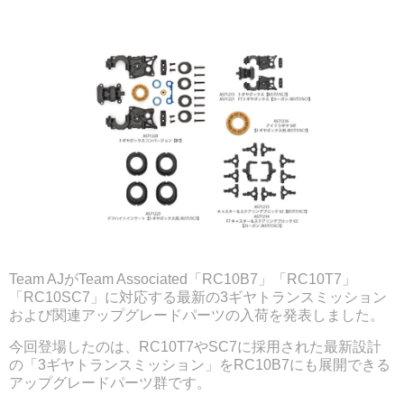
Team AJがTeam Associated「RC10B7」「RC10T7」
「RC10SC7」に対応する最新の3ギヤトランスミッション
および関連アップグレードパーツの入荷を発表しました。
今回登場したのは、RC10T7やSC7に採用された最新設計
の「3ギヤトランスミッション」をRC10B7にも展開できる
アップグレードパーツ群です。