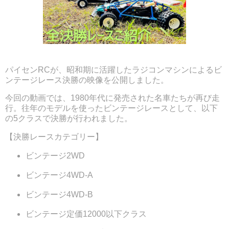
パイセンRCが、昭和期に活躍したラジコンマシンによるビ
ンテージレース決勝の映像を公開しました。
今回の動画では、1980年代に発売された名車たちが再び走
行。往年のモデルを使ったビンテージレースとして、以下
の5クラスで決勝が行われました。
【決勝レースカテゴリー】
ビンテージ2WD
ビンテージ4WD-A
ビンテージ4WD-B
ビンテージ定価12000以下クラス