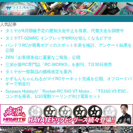
人気記事
タミヤが8月開催予定の愛知大会中止を発表。代替大会を調整中
タミヤTT-02WRC インプレッサWRXが欲しくなるビデオ
パンドラRCが廃番ボディのスポット生産を検討。アンケート結果を
公開
ZEN「お客様各位に重要なご報告」公開
三栄が新RC専門誌「RC-WORKS」を創刊。7月30日発売
タミヤが一部製品の価格改定を案内
かずもんちゃんねるがマイRCサーキット完成を公開。オフロードバ
ギーで初走行
Surpass Hobbyが「Rocket-RC 540 V7 Motor」「TS160 V3 ESC」
コンボを発表。1/10電動ツーリング向け電装セット