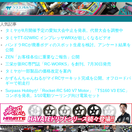
人気記事
タミヤが8月開催予定の愛知大会中止を発表。代替大会を調整中
タミヤTT-02WRC インプレッサWRXが欲しくなるビデオ
パンドラRCが廃番ボディのスポット生産を検討。アンケート結果を
公開
ZEN「お客様各位に重要なご報告」公開
三栄が新RC専門誌「RC-WORKS」を創刊。7月30日発売
タミヤが一部製品の価格改定を案内
かずもんちゃんねるがマイRCサーキット完成を公開。オフロードバ
ギーで初走行
Surpass Hobbyが「Rocket-RC 540 V7 Motor」「TS160 V3 ESC」
コンボを発表。1/10電動ツーリング向け電装セット