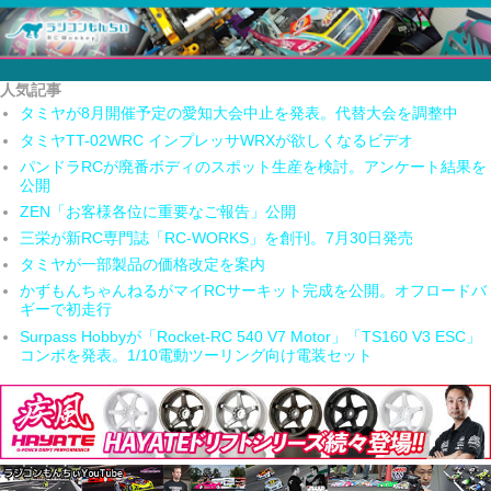
人気記事
タミヤが8月開催予定の愛知大会中止を発表。代替大会を調整中
タミヤTT-02WRC インプレッサWRXが欲しくなるビデオ
パンドラRCが廃番ボディのスポット生産を検討。アンケート結果を
公開
ZEN「お客様各位に重要なご報告」公開
三栄が新RC専門誌「RC-WORKS」を創刊。7月30日発売
タミヤが一部製品の価格改定を案内
かずもんちゃんねるがマイRCサーキット完成を公開。オフロードバ
ギーで初走行
Surpass Hobbyが「Rocket-RC 540 V7 Motor」「TS160 V3 ESC」
コンボを発表。1/10電動ツーリング向け電装セット