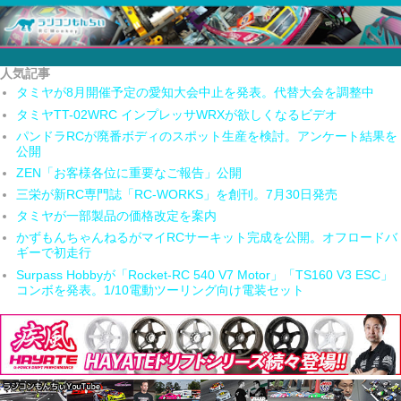
人気記事
タミヤが8月開催予定の愛知大会中止を発表。代替大会を調整中
タミヤTT-02WRC インプレッサWRXが欲しくなるビデオ
パンドラRCが廃番ボディのスポット生産を検討。アンケート結果を
公開
ZEN「お客様各位に重要なご報告」公開
三栄が新RC専門誌「RC-WORKS」を創刊。7月30日発売
タミヤが一部製品の価格改定を案内
かずもんちゃんねるがマイRCサーキット完成を公開。オフロードバ
ギーで初走行
Surpass Hobbyが「Rocket-RC 540 V7 Motor」「TS160 V3 ESC」
コンボを発表。1/10電動ツーリング向け電装セット