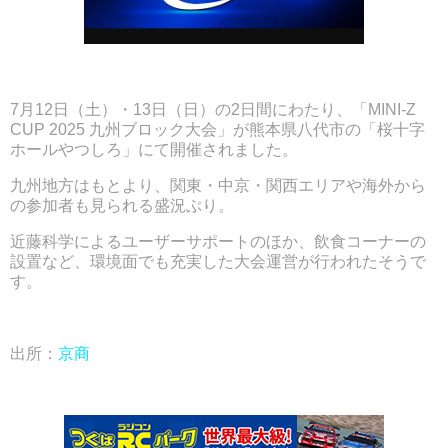
7月12日（土）・13日（日）の2日間にわたり、「MINI-Z
CUP 2025 九州ブロック大会」が熊本県八代市の「桜十字
ホールやつしろ」にて開催されました。
九州地方はもとより、関東・中京・関西エリアや海外から
の参加者も見られる盛況ぶり。
近藤科学によるユーザーサポートのほか、飲食コーナーの
設置など、環境面でも充実した大会運営が行われたそうで
す。
出所：
京商