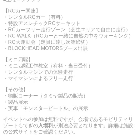
【RCカー関連】
・レンタルRCカー（有料）
・特設アスレチックRCサーキット
・RCカーフリー走行ゾーン（芝生エリアで自由に走行）
・RC WALK（RCカーと一緒に自然の中をウォーキング）
・RC大運動会（定員に達し次第締切）
・BLOCKHEAD MOTORSブース出展
【ミニ四駆】
・ミニ四駆工作教室（有料・当日受付）
・レンタルマシンでの体験走行
・マイマシンによるフリー走行
【その他】
・物販コーナー（タミヤ製品の販売）
・製品展示
・実車「モンスタービートル」の展示
イベントへの参加は無料ですが、会場であるモビリティリ
ゾートもてぎの
入場料
が別途必要となります。詳細は施設
の公式サイトをご確認ください。