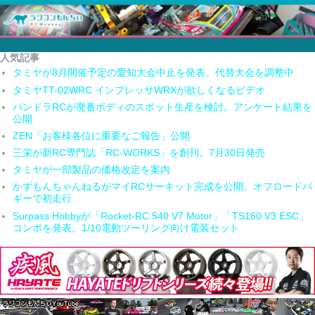
人気記事
タミヤが8月開催予定の愛知大会中止を発表。代替大会を調整中
タミヤTT-02WRC インプレッサWRXが欲しくなるビデオ
パンドラRCが廃番ボディのスポット生産を検討。アンケート結果を
公開
ZEN「お客様各位に重要なご報告」公開
三栄が新RC専門誌「RC-WORKS」を創刊。7月30日発売
タミヤが一部製品の価格改定を案内
かずもんちゃんねるがマイRCサーキット完成を公開。オフロードバ
ギーで初走行
Surpass Hobbyが「Rocket-RC 540 V7 Motor」「TS160 V3 ESC」
コンボを発表。1/10電動ツーリング向け電装セット