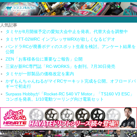
人気記事
タミヤが8月開催予定の愛知大会中止を発表。代替大会を調整中
タミヤTT-02WRC インプレッサWRXが欲しくなるビデオ
パンドラRCが廃番ボディのスポット生産を検討。アンケート結果を
公開
ZEN「お客様各位に重要なご報告」公開
三栄が新RC専門誌「RC-WORKS」を創刊。7月30日発売
タミヤが一部製品の価格改定を案内
かずもんちゃんねるがマイRCサーキット完成を公開。オフロードバ
ギーで初走行
Surpass Hobbyが「Rocket-RC 540 V7 Motor」「TS160 V3 ESC」
コンボを発表。1/10電動ツーリング向け電装セット