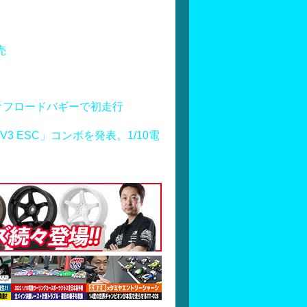
売
オフロードバギーで初走行
S160 V3 ESC」コンボを発表。1/10電