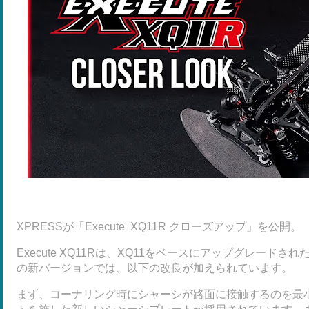
XPRESSが「Execute XQ11R クローズアップ」を公開。
Execute XQ11Rは、XQ11をベースにアップグレード
の新バージョンでは、以下の改良が加えられています。
まず、コーナリング時にシャーシが路面に接触するのを最