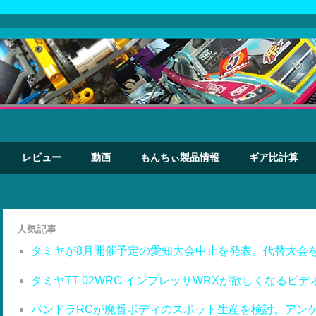
レビュー
動画
もんちぃ製品情報
ギア比計算
人気記事
タミヤが8月開催予定の愛知大会中止を発表。代替大会
タミヤTT-02WRC インプレッサWRXが欲しくなるビデ
パンドラRCが廃番ボディのスポット生産を検討。アン