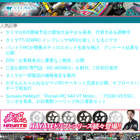
人気記事
タミヤが8月開催予定の愛知大会中止を発表。代替大会を調整中
タミヤTT-02WRC インプレッサWRXが欲しくなるビデオ
パンドラRCが廃番ボディのスポット生産を検討。アンケート結果を
公開
ZEN「お客様各位に重要なご報告」公開
三栄が新RC専門誌「RC-WORKS」を創刊。7月30日発売
タミヤが一部製品の価格改定を案内
かずもんちゃんねるがマイRCサーキット完成を公開。オフロードバ
ギーで初走行
Surpass Hobbyが「Rocket-RC 540 V7 Motor」「TS160 V3 ESC」
コンボを発表。1/10電動ツーリング向け電装セット