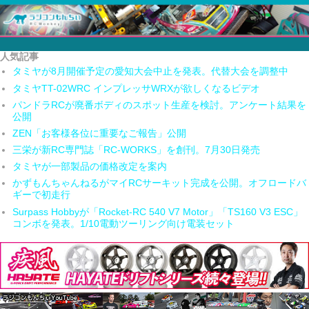
人気記事
タミヤが8月開催予定の愛知大会中止を発表。代替大会を調整中
タミヤTT-02WRC インプレッサWRXが欲しくなるビデオ
パンドラRCが廃番ボディのスポット生産を検討。アンケート結果を
公開
ZEN「お客様各位に重要なご報告」公開
三栄が新RC専門誌「RC-WORKS」を創刊。7月30日発売
タミヤが一部製品の価格改定を案内
かずもんちゃんねるがマイRCサーキット完成を公開。オフロードバ
ギーで初走行
Surpass Hobbyが「Rocket-RC 540 V7 Motor」「TS160 V3 ESC」
コンボを発表。1/10電動ツーリング向け電装セット