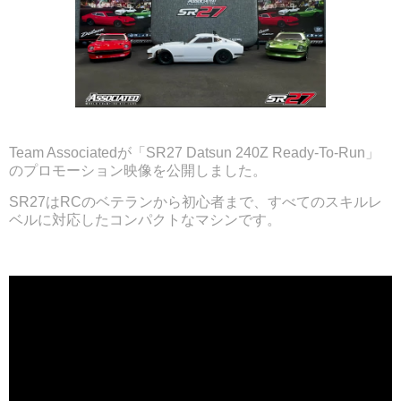
Team Associatedが「SR27 Datsun 240Z Ready-To-Run」
のプロモーション映像を公開しました。
SR27はRCのベテランから初心者まで、すべてのスキルレ
ベルに対応したコンパクトなマシンです。