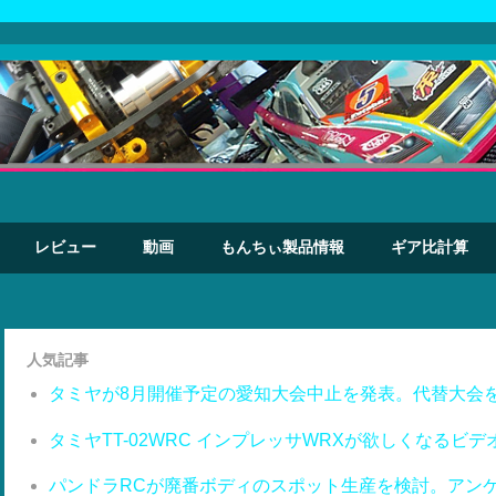
レビュー
動画
もんちぃ製品情報
ギア比計算
人気記事
タミヤが8月開催予定の愛知大会中止を発表。代替大会
タミヤTT-02WRC インプレッサWRXが欲しくなるビデ
パンドラRCが廃番ボディのスポット生産を検討。アン