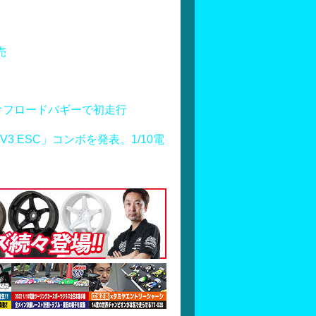
売
オフロードバギーで初走行
S160 V3 ESC」コンボを発表。1/10電