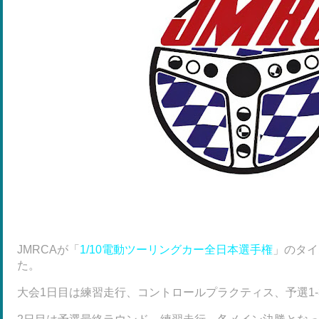
JMRCAが「
1/10電動ツーリングカー全日本選手権
」のタイ
た。
大会1日目は練習走行、コントロールプラクティス、予選1-