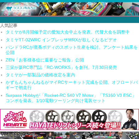
人気記事
タミヤが8月開催予定の愛知大会中止を発表。代替大会を調整中
タミヤTT-02WRC インプレッサWRXが欲しくなるビデオ
パンドラRCが廃番ボディのスポット生産を検討。アンケート結果を
公開
ZEN「お客様各位に重要なご報告」公開
三栄が新RC専門誌「RC-WORKS」を創刊。7月30日発売
タミヤが一部製品の価格改定を案内
かずもんちゃんねるがマイRCサーキット完成を公開。オフロードバ
ギーで初走行
Surpass Hobbyが「Rocket-RC 540 V7 Motor」「TS160 V3 ESC」
コンボを発表。1/10電動ツーリング向け電装セット