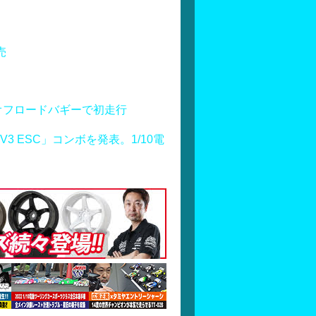
売
オフロードバギーで初走行
S160 V3 ESC」コンボを発表。1/10電