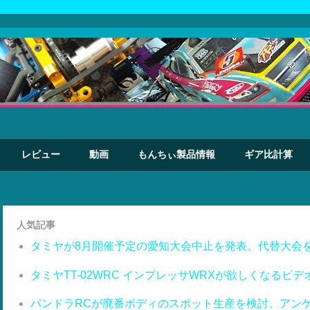
レビュー
動画
もんちぃ製品情報
ギア比計算
人気記事
タミヤが8月開催予定の愛知大会中止を発表。代替大会
タミヤTT-02WRC インプレッサWRXが欲しくなるビデ
パンドラRCが廃番ボディのスポット生産を検討。アン