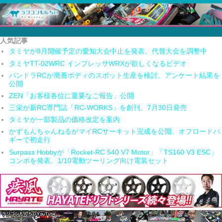
人気記事
タミヤが8月開催予定の愛知大会中止を発表。代替大会を調整中
タミヤTT-02WRC インプレッサWRXが欲しくなるビデオ
パンドラRCが廃番ボディのスポット生産を検討。アンケート結果を
公開
ZEN「お客様各位に重要なご報告」公開
三栄が新RC専門誌「RC-WORKS」を創刊。7月30日発売
タミヤが一部製品の価格改定を案内
かずもんちゃんねるがマイRCサーキット完成を公開。オフロードバ
ギーで初走行
Surpass Hobbyが「Rocket-RC 540 V7 Motor」「TS160 V3 ESC」
コンボを発表。1/10電動ツーリング向け電装セット